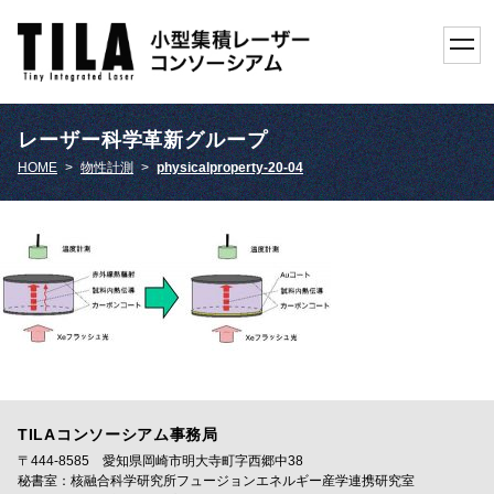
toggl
navig
レーザー科学革新グループ
HOME
>
物性計測
>
physicalproperty-20-04
TILAコンソーシアム事務局
〒444-8585 愛知県岡崎市明大寺町字西郷中38
秘書室：核融合科学研究所フュージョンエネルギー産学連携研究室